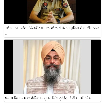
‘ਸਾਂਝ ਰਾਹਤ ਕੇਂਦਰ’ ਲੋੜਵੰਦ ਮਹਿਲਾਵਾਂ ਲਈ ਪੰਜਾਬ ਪੁਲਿਸ ਦੇ ਭਾਈਚਾਰਕ
...
ਪੰਜਾਬ ਵਿਧਾਨ ਸਭਾ ਵੱਲੋਂ ਭਗਤ ਪੂਰਨ ਸਿੰਘ ਨੂੰ ਉਨ੍ਹਾਂ ਦੀ ਬਰਸੀ ’ਤੇ ਸ਼ ...