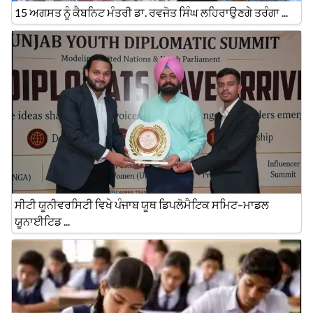
15 ਅਗਸਤ ਨੂੰ ਕੈਬਨਿਟ ਮੰਤਰੀ ਡਾ. ਰਵਜੋਤ ਸਿੰਘ ਲਹਿਰਾਉਣਗੇ ਤਰੰਗਾ ...
ਸੀਟੀ ਯੂਨੀਵਰਸਿਟੀ ਵਿਖੇ ਪੰਜਾਬ ਯੂਥ ਡਿਪਲੋਮੈਟਿਕ ਸਮਿਟ–ਮਾਡਲ
ਯੂਨਾਈਟਿਡ ...