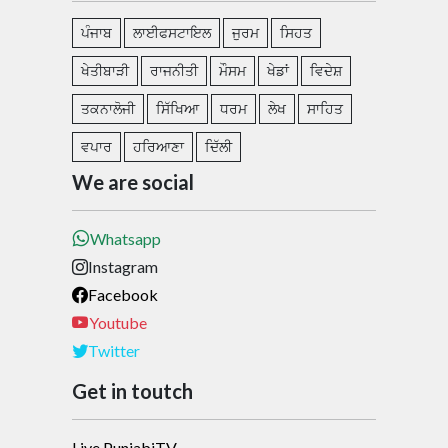
ਪੰਜਾਬ
ਲਾਈਫਸਟਾਇਲ
ਜੁਰਮ
ਸਿਹਤ
ਖੇਤੀਬਾੜੀ
ਰਾਜਨੀਤੀ
ਮੌਸਮ
ਖੇਡਾਂ
ਵਿਦੇਸ਼
ਤਕਨਾਲੋਜੀ
ਸਿੱਖਿਆ
ਧਰਮ
ਲੇਖ
ਸਾਹਿਤ
ਵਪਾਰ
ਹਰਿਆਣਾ
ਦਿੱਲੀ
We are social
Whatsapp
Instagram
Facebook
Youtube
Twitter
Get in toutch
Live PunjabiTV