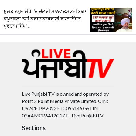
ਸੁਲਤਾਨਪੁਰ ਲੋਧੀ ’ਚ ਚੱਲਦੀ ਮਾਨਵ ਤਸਕਰੀ SSP
ਕਪੂਰਥਲਾ ਨਹੀ ਕਰਦਾ ਕਾਰਵਾਈ ਰਾਣਾ ਇੰਦਰ
ਪ੍ਰਤਾਪ ਸਿੰਘ ...
Live Punjabi TV is owned and operated by
Point 2 Point Media Private Limited. CIN:
U92410PB2022PTC055146 GSTIN:
03AAMCP6412C1ZT : Live PunjabiTV
Sections