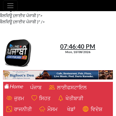
ਬੈਲਵਿਊ (ਲਾਈਵ ਪੰਜਾਬੀ )"/>
ਬੈਲਵਿਊ (ਲਾਈਵ ਪੰਜਾਬੀ )">
ਬੈਲਵਿਊ (ਲਾਈਵ ਪੰਜਾਬੀ )" />
07:46:41 PM
Mon, 10/08/2026
Home
ਪੰਜਾਬ
ਲਾਈਫਸਟਾਇਲ
ਜੁਰਮ
ਸਿਹਤ
ਖੇਤੀਬਾੜੀ
ਰਾਜਨੀਤੀ
ਮੌਸਮ
ਖੇਡਾਂ
ਵਿਦੇਸ਼