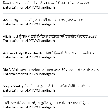
ਫਿਲਮ ਅਦਾਕਾਰ ਸਮੀਰ ਖੱਕੜ ਨੇ 71 ਸਾਲ ਦੀ ਉਮਰ 'ਚ ਕਿਹਾ ਅਲਵਿਦਾ
Entertainment/LPTV/Chandigarh
ਰਣਬੀਰ ਕਪੂਰ ਦੀ ਮਾਂ ਨੀਤੂ ਨੇ ਖਰੀਦੀ ਮਰਸਡੀਜ਼ ਕਾਰ, ਜਾਣੋ ਕੀਮਤ!
Entertainment/LPTV/Chandigarh
Alia Bhatt ਨੂੰ 'RRR' ਲਈ ਮਿਲਿਆ ਹਾਲੀਵੁੱਡ 'ਸਪੌਟਲਾਈਟ ਐਵਾਰਡ 2023'
Entertainment/LPTV/Chandigarh
Actress Daljit Kaur death : ਪੰਜਾਬੀ ਫ਼ਿਲਮਾਂ ਦੀ ਅਦਾਕਾਰਾ ਦਲਜੀਤ ਕ
Entertainment/LPTV/Chandigarh
Big B Birthday: ਮਹਾਨਾਇਕ ਅਮਿਤਾਭ ਬੱਚਨ 80 ਸਾਲ ਦੇ ਹੋਏ, ਜਨਮਦਿਨ ਮਨ
Entertainment/LPTV/Chandigarh
Shilpa Shetty ਦੇ ਪਤੀ ਰਾਜ ਕੁੰਦਰਾ ਨੇ ਇਤਰਾਜ਼ਯੋਗ ਵੀਡੀਓ ਮਾਮਲੇ 'ਚ ਪ
Entertainment/LPTV/Chandigarh
'ਮੋਦੀ' ਨਾਲ ਫੇਰੇ ਲਏਗੀ ਬਿਊਟੀ ਕੁਈਨ 'ਸੁਸ਼ਮਿਤਾ ਸੇਨ', 47 ਸਾਲ ਦੀ ਉਮਰ
Entertainment/LPTV/Chandigarh